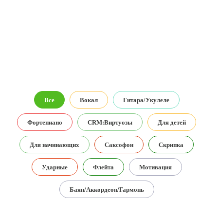
Все
Вокал
Гитара/Укулеле
Фортепиано
CRM:Виртуозы
Для детей
Для начинающих
Саксофон
Скрипка
Ударные
Флейта
Мотивация
Баян/Аккордеон/Гармонь