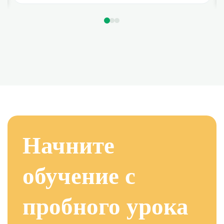
Начните
обучение с
пробного урока