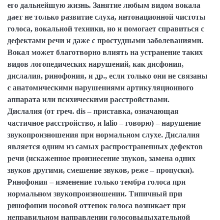
его дальнейшую жизнь.
Занятие любым видом вокала
дает не только развитие слуха, интонационной чистоты
голоса, вокальной техники, но и помогает справиться с
дефектами речи и даже с простудными заболеваниями.
Вокал может благотворно влиять на устранение таких
видов логопедических нарушений, как дисфония,
дислалия, ринофония, и др., если только они не связаны
с анатомическими нарушениями артикуляционного
аппарата или психическими расстройствами.
Дислалия
(от греч. dis – приставка, означающая
частичное расстройство, и laliо – говорю) – нарушение
звукопроизношения при нормальном слухе. Дислалия
является одним из самых распространенных дефектов
речи (искаженное произнесение звуков, замена одних
звуков другими, смешение звуков, реже – пропуски).
Ринофония
– изменение только тембра голоса при
нормальном звукопроизношении. Типичный при
ринофонии носовой оттенок голоса возникает при
неправильном направлении голосовыдыхательной