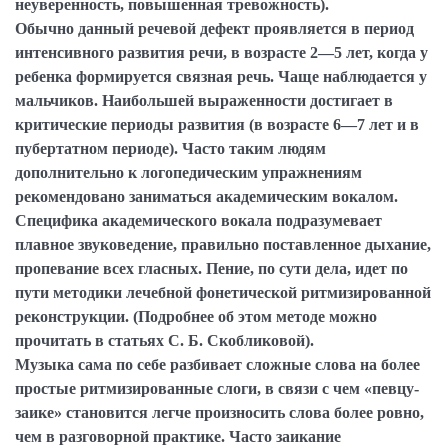
неуверенность, повышенная тревожность).
Обычно данный речевой дефект проявляется в период
интенсивного развития речи, в возрасте 2—5 лет, когда у
ребенка формируется связная речь. Чаще наблюдается у
мальчиков. Наибольшей выраженности достигает в
критические периоды развития (в возрасте 6—7 лет и в
пубертатном периоде). Часто таким людям
дополнительно к логопедическим упражнениям
рекомендовано заниматься академическим вокалом.
Специфика академического вокала подразумевает
плавное звуковедение, правильно поставленное дыхание,
пропевание всех гласных. Пение, по сути дела, идет по
пути методики лечебной фонетической ритмизированной
реконструкции. (Подробнее об этом методе можно
прочитать в статьях С. Б. Скобликовой).
Музыка сама по себе разбивает сложные слова на более
простые ритмизированные слоги, в связи с чем «певцу-
заике» становится легче произносить слова более ровно,
чем в разговорной практике. Часто заикание