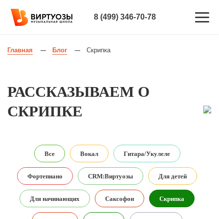
8 (499) 346-70-78
Главная
Блог
Скрипка
—
—
РАССКАЗЫВАЕМ О
СКРИПКЕ
Все
Вокал
Гитара/Укулеле
Фортепиано
CRM:Виртуозы
Для детей
Для начинающих
Саксофон
Скрипка