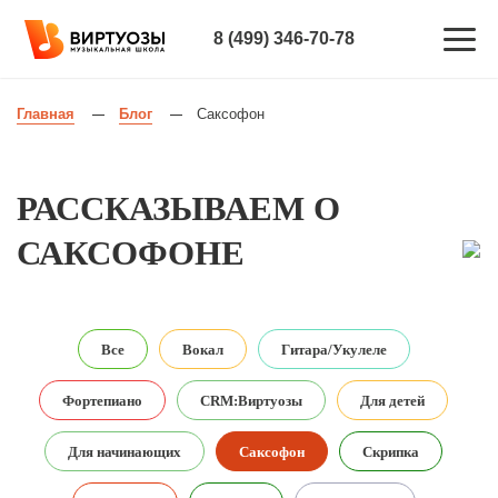
8 (499) 346-70-78
Главная
Блог
Саксофон
—
—
РАССКАЗЫВАЕМ О
САКСОФОНЕ
Все
Вокал
Гитара/Укулеле
Фортепиано
CRM:Виртуозы
Для детей
Для начинающих
Саксофон
Скрипка