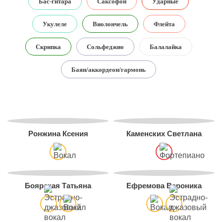
Бас-гитара
Саксофон
Ударные
Укулеле
Виолончель
Флейта
Скрипка
Сольфеджио
Балалайка
Баян/аккордеон/гармонь
Ронжина Ксения
Каменских Светлана
Боярская Татьяна
Ефремова Вероника