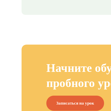
Начните обу
пробного ур
Записаться на урок