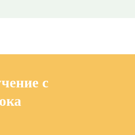
чение с
ока