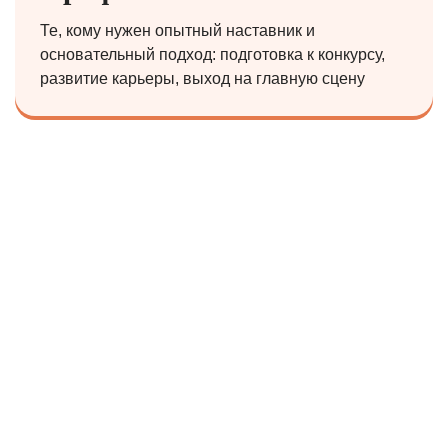
Те, кому нужен опытный наставник и
основательный подход: подготовка к конкурсу,
развитие карьеры, выход на главную сцену
Начните обучение с пробного
урока
Познакомимся, проверим слух и чувство ритма,
покажем, как проходит урок