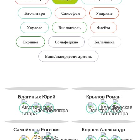
Бас-гитара
Саксофон
Ударные
Укулеле
Виолончель
Флейта
Скрипка
Сольфеджио
Балалайка
Баян/аккордеон/гармонь
Благиных Юрий
Крылов Роман
Самойлова Евгения
Корнев Александр