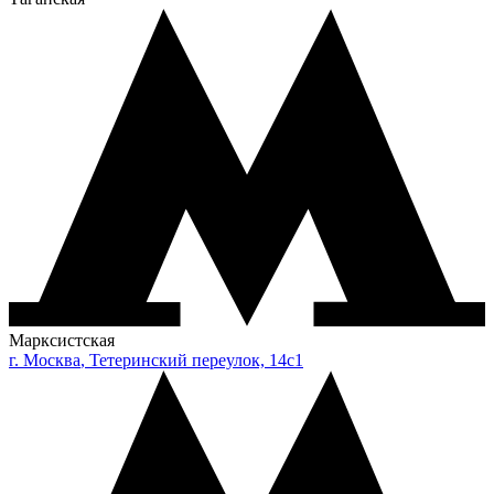
Марксистская
г.
Москва
,
Тетеринский переулок, 14с1