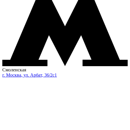
Смоленская
г.
Москва
,
ул. Арбат, 36/2с1