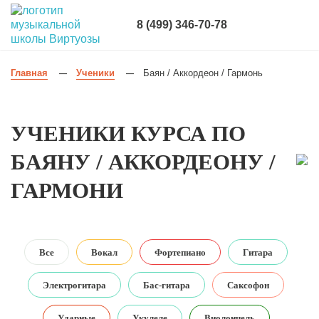
8 (499) 346-70-78
Главная
Ученики
Баян / Аккордеон / Гармонь
—
—
УЧЕНИКИ КУРСА ПО
БАЯНУ / АККОРДЕОНУ /
ГАРМОНИ
Все
Вокал
Фортепиано
Гитара
Электрогитара
Бас-гитара
Саксофон
Ударные
Укулеле
Виолончель