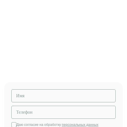
Начните обучение с пробного
урока
Познакомимся, проверим слух и чувство ритма,
покажем, как проходит урок
Даю согласие на обработку
персональных данных