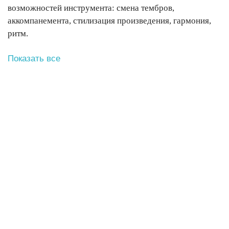
возможностей инструмента: смена тембров,
аккомпанемента, стилизация произведения, гармония,
ритм.
Показать все
Подарочный
сертификат
Познакомимся, покажем, как проходит занятие,
оценим стартовый уровень, поставим цели на