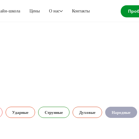
айн-школа
Цены
О нас
Контакты
Проб
Ударные
Струнные
Духовые
Народные