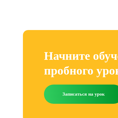
Начните обуч
пробного уро
Записаться на урок