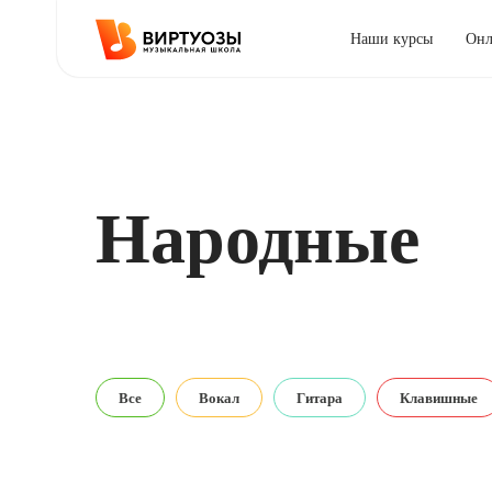
Наши курсы
Онл
Народные
Все
Вокал
Гитара
Клавишные