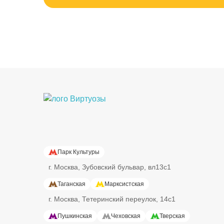
Парк Культуры
г.
Москва
,
Зубовский бульвар, вл13с1
Таганская
Марксистская
г.
Москва
,
Тетеринский переулок, 14с1
Пушкинская
Чеховская
Тверская