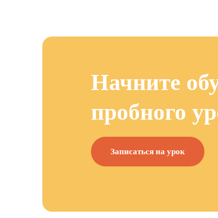
Начните обу
пробного ур
Записаться на урок