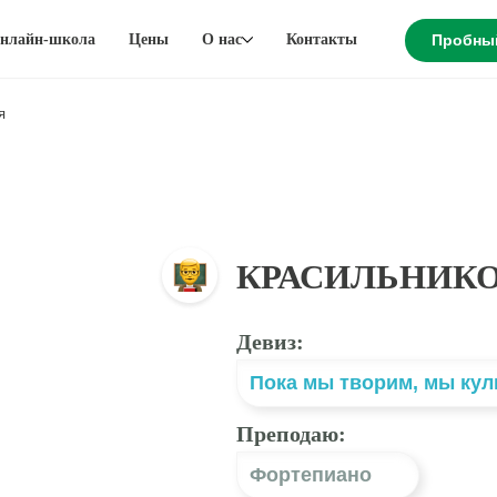
нлайн-школа
Цены
О нас
Контакты
Пробны
я
КРАСИЛЬНИКО
Девиз:
Пока мы творим, мы ку
Преподаю:
Фортепиано