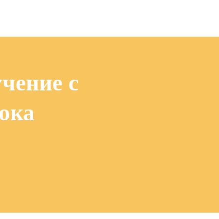
чение с
ока