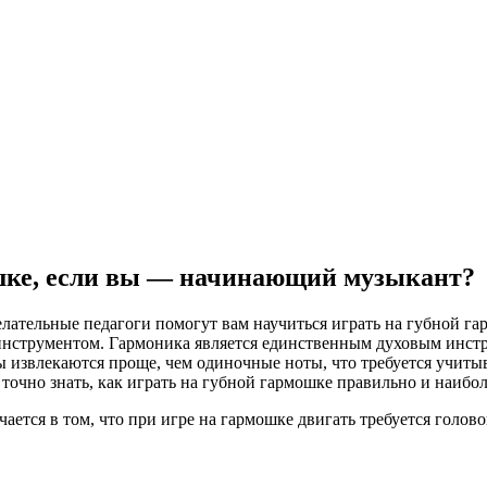
ошке, если вы — начинающий музыкант?
елательные педагоги помогут вам научиться играть на губной га
инструментом. Гармоника является единственным духовым инстру
ды извлекаются проще, чем одиночные ноты, что требуется учиты
точно знать, как играть на губной гармошке правильно и наибол
чается в том, что при игре на гармошке двигать требуется голов