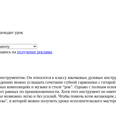
роходит урок
шаюсь на
получение рекламы
нструментом. Он относится к классу язычковых духовых инстру
едениях можно услышать сочетание губной гармоники с гитаро
овых композициях и музыке в стиле “рок”. Однако с полным осн
ет равных по проникновенности. Хотя этот инструмент не имеет
шке возможно легко и без усилий. Чтобы помочь всем желающим 
ы”, в которой можно получить уроки исполнительского мастерс