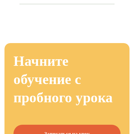
Начните
обучение с
пробного урока
Записаться на урок