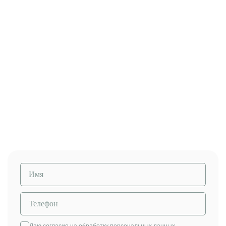
Начните обучение с пробного
урока
Познакомимся, покажем, как проходит занятие, оценим
стартовый уровень, поставим цели на обучение.
Даю согласие на обработку
персональных данных